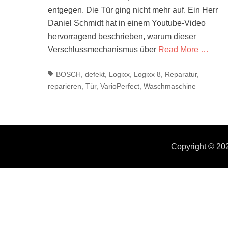
entgegen. Die Tür ging nicht mehr auf. Ein Herr
Daniel Schmidt hat in einem Youtube-Video
hervorragend beschrieben, warum dieser
Verschlussmechanismus über
Read More …
Tags
BOSCH
,
defekt
,
Logixx
,
Logixx 8
,
Reparatur
,
reparieren
,
Tür
,
VarioPerfect
,
Waschmaschine
Copyright © 2