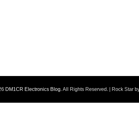
026
DM1CR Electronics Blog
. All Rights Reserved. | Rock Star 