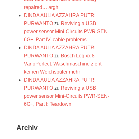
repaired… argh!
DINDA AULIA AZZAHRA PUTRI
PURWANTO
zu
Reviving a USB
power sensor Mini-Circuits PWR-SEN-
6G+, Part IV: cable problems
DINDA AULIA AZZAHRA PUTRI
PURWANTO
zu
Bosch Logixx 8
VarioPerfect: Waschmaschine zieht
keinen Weichspüler mehr
DINDA AULIA AZZAHRA PUTRI
PURWANTO
zu
Reviving a USB
power sensor Mini-Circuits PWR-SEN-
6G+, Part I: Teardown
Archiv