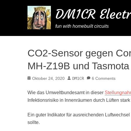
DM1CR Electr
fun with homebuilt circuits
CO2-Sensor gegen Cor
MH-Z19B und Tasmota
Posted
Author
Oktober 24, 2020
DM1CR
6 Comments
on
Wie das Umweltbundesamt in dieser
Stellungna
Infektionsrisiko in Innenräumen durch Lüften stark 
Ein guter Indikator für ausreichenden Luftwechsel
sollte.