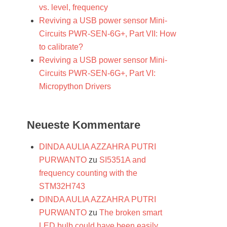
vs. level, frequency
Reviving a USB power sensor Mini-
Circuits PWR-SEN-6G+, Part VII: How
to calibrate?
Reviving a USB power sensor Mini-
Circuits PWR-SEN-6G+, Part VI:
Micropython Drivers
Neueste Kommentare
DINDA AULIA AZZAHRA PUTRI
PURWANTO
zu
SI5351A and
frequency counting with the
STM32H743
DINDA AULIA AZZAHRA PUTRI
PURWANTO
zu
The broken smart
LED bulb could have been easily