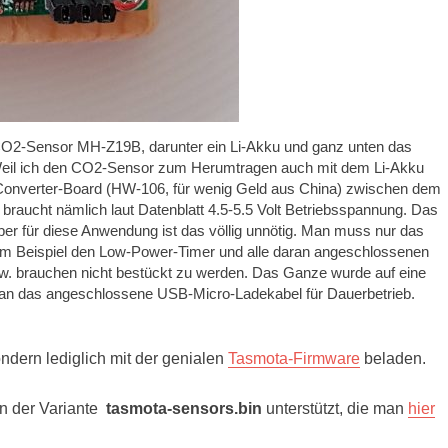
O2-Sensor MH-Z19B, darunter ein Li-Akku und ganz unten das
l ich den CO2-Sensor zum Herumtragen auch mit dem Li-Akku
p-Converter-Board (HW-106, für wenig Geld aus China) zwischen dem
t nämlich laut Datenblatt 4.5-5.5 Volt Betriebsspannung. Das
r für diese Anwendung ist das völlig unnötig. Man muss nur das
um Beispiel den Low-Power-Timer und alle daran angeschlossenen
w. brauchen nicht bestückt zu werden. Das Ganze wurde auf eine
 man das angeschlossene USB-Micro-Ladekabel für Dauerbetrieb.
ern lediglich mit der genialen
Tasmota-Firmware
beladen.
n der Variante
tasmota-sensors.bin
unterstützt, die man
hier