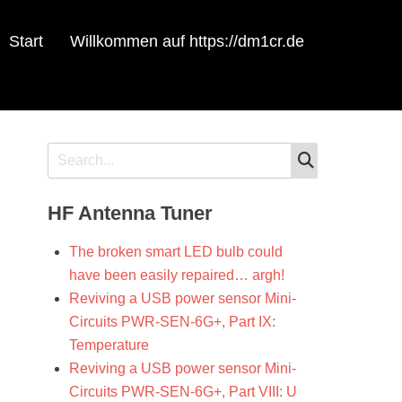
Start
Willkommen auf https://dm1cr.de
SEARCH
Search
for:
HF Antenna Tuner
The broken smart LED bulb could
have been easily repaired… argh!
Reviving a USB power sensor Mini-
Circuits PWR-SEN-6G+, Part IX:
Temperature
Reviving a USB power sensor Mini-
Circuits PWR-SEN-6G+, Part VIII: U